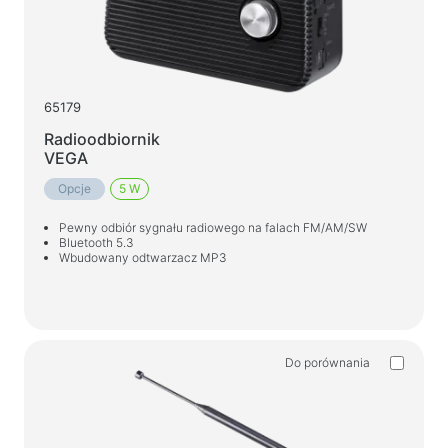
Stoły do gier
Fotele dla graczy
Komponenty komputerowe
65179
Zasilacz
Radioodbiornik
Obudowy komputerowe
VEGA
Opcje
5 W
Ochrona zasilania
Pewny odbiór sygnału radiowego na falach FM/AM/SW
Przedłużacze zasilające
Bluetooth 5.3
Wbudowany odtwarzacz MP3
Ochronnik napięcia
Listwy zasilające
Listwy zasilające
Rozgałęźniki
Do porównania
Automatyczne regulatory napięcia
Ładowarki i zasilacze