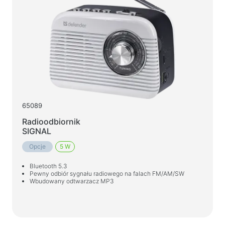
Baterie
Zasilacze samochodowe
Zasilacze sieciowe
Kable i adaptery
Kable USB
Kable sieciowe
65089
Czytniki kart i koncentratory USB
Radioodbiornik
Kable audio/video
SIGNAL
Adaptery
Opcje
5 W
Akcesoria samochodowe
Bluetooth 5.3
Pewny odbiór sygnału radiowego na falach FM/AM/SW
Uchwyty
Wbudowany odtwarzacz MP3
Ładowarki samochodowe
Kosmetyki samochodowe