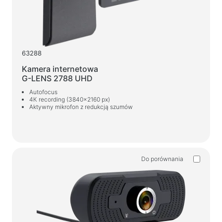
Stoły do gier
Fotele dla graczy
Komponenty komputerowe
63288
Zasilacz
Kamera internetowa
Obudowy komputerowe
G-LENS 2788 UHD
Autofocus
4К recording (3840x2160 px)
Ochrona zasilania
Aktywny mikrofon z redukcją szumów
Przedłużacze zasilające
Ochronnik napięcia
Listwy zasilające
Do porównania
Listwy zasilające
Rozgałęźniki
Automatyczne regulatory napięcia
Ładowarki i zasilacze