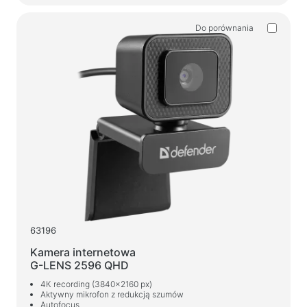
Produkty gospodarstwa domowego
Do porównania
Wieszaki podłogowe na ubrania
Testuj produkty
Masażery
63196
Kamera internetowa
G-LENS 2596 QHD
4К recording (3840x2160 px)
Aktywny mikrofon z redukcją szumów
Autofocus