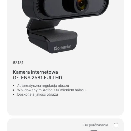
Kamery internetowe
Kamery internetowe
Plecaki, torby, uchwyty i inne akcesoria
Torby sportowe
Stojaki na laptopy
Torby i plecaki na laptopy
63181
Plecaki podróżne
Kamera internetowa
Walizki na kółkach
G-LENS 2581 FULLHD
Torby organizacyjne
Automatyczna regulacja obrazu
Wbudowany mikrofon z tłumieniem hałasu
Uchwyty samochodowe
Doskonała jakość obrazu
Plecaki do nauki i wypoczynku
Środki czyszczące
Sprężone powietrze
Do porównania