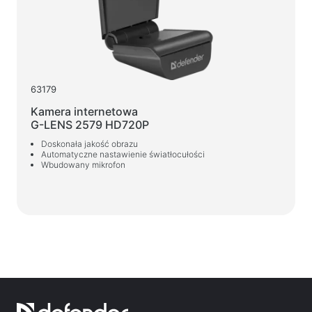
63179
Kamera internetowa
G-LENS 2579 HD720P
Doskonała jakość obrazu
Automatyczne nastawienie światłocułości
Wbudowany mikrofon