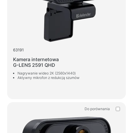
Baterie
Zasilacze samochodowe
Zasilacze sieciowe
Kable i adaptery
Kable USB
63191
Kable sieciowe
Kamera internetowa
G-LENS 2591 QHD
Czytniki kart i koncentratory USB
Nagrywanie wideo 2К (2560x1440)
Kable audio/video
Aktywny mikrofon z redukcją szumów
Adaptery
Akcesoria samochodowe
Uchwyty
Do porównania
Ładowarki samochodowe
Kosmetyki samochodowe