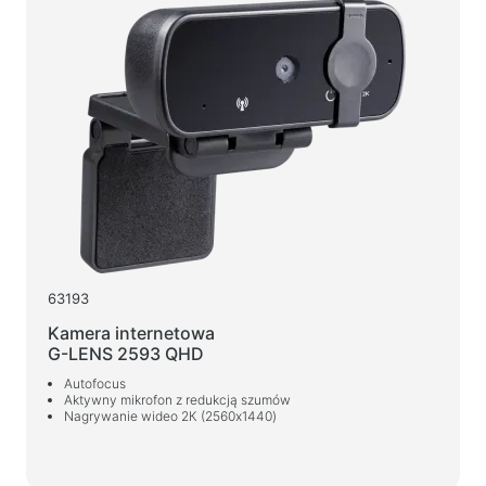
Spraye, pianki, żeli
Nawilżane chusteczki
Dla aktywnych i sportu
Latarki
Artykuły sportowe
Meble biurowe
Biurka do domu i biura
Stelaże biurek
63193
Stoliki kawowe
Kamera internetowa
Stołki barowe
G-LENS 2593 QHD
Fotele biurowe
Autofocus
Aktywny mikrofon z redukcją szumów
Stoły do gier
Nagrywanie wideo 2К (2560x1440)
Fotele gamingowe