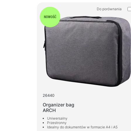
Podkładki pod mysz
Do porównania
Klawiatury dla graczy
NOWOŚĆ
Słuchawki z mikrofonem dla graczy
Gamepady
Myszy dla graczy
Mikrofony dla graczy i streamingu
Stoły do gier
26440
Organizer bag
ARCH
Uniwersalny
Przestronny
Idealny do dokumentów w formacie A4 i A5