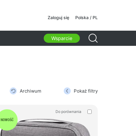
y internetowe
Zaloguj się
Polska / PL
y internetowe
Wsparcie
ki, torby, uchwyty i inne akcesoria
 sportowe
i na laptopy
i plecaki na laptopy
ki podróżne
ki na kółkach
Archiwum
Pokaż filtry
 organizacyjne
yty samochodowe
Do porównania
ki do nauki i wypoczynku
NOWOŚĆ
i czyszczące