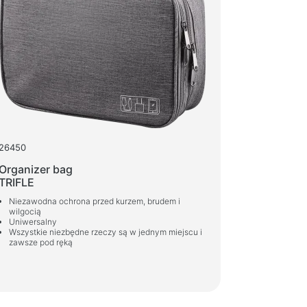
one powietrze
, pianki, żeli
żane chusteczki
ktywnych i sportu
i
uły sportowe
26450
 biurowe
Organizer bag
a do domu i biura
TRIFLE
że biurek
Niezawodna ochrona przed kurzem, brudem i
wilgocią
ki kawowe
Uniwersalny
Wszystkie niezbędne rzeczy są w jednym miejscu i
i barowe
zawsze pod ręką
e biurowe
do gier
e gamingowe