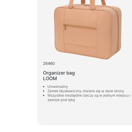
Głośniki
Głośniki 5.1
Soundbary
Głośniki 2.1
Odbiorniki radiowe
Głośniki imprezowe
Głośniki 2.0
26460
Gramofony
Organizer bag
LOOM
Głośniki 1.0
Uniwersalny
Zamek błyskawiczny otwiera się w dwie strony
Urządzenia do gier
Wszystkie niezbędne rzeczy są w jednym miejscu i
zawsze pod ręką
Kierownice do gier
Fotele dla graczy
Zestawy dla graczy
Głośniki do gier