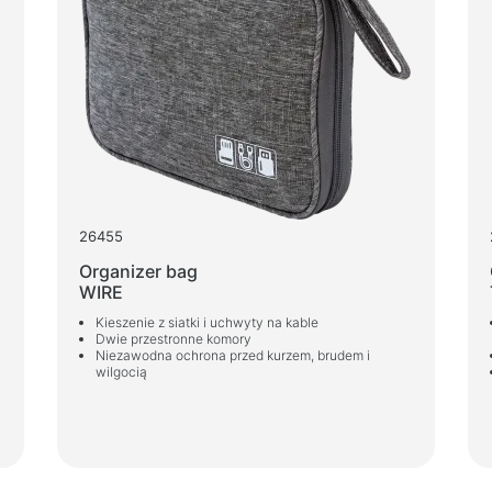
Ochrona zasilania
Spręż
Przedłużacze zasilające
Spraye
Ochronnik napięcia
Nawil
Listwy zasilające
Listwy zasilające
Dla a
Rozgałęźniki
Latark
Automatyczne regulatory napięcia
Artyk
26455
Ładowarki i zasilacze
Meble
Organizer bag
Baterie
Biurk
WIRE
Zasilacze samochodowe
Stela
Kieszenie z siatki i uchwyty na kable
Dwie przestronne komory
Zasilacze sieciowe
Stoli
Niezawodna ochrona przed kurzem, brudem i
wilgocią
Stołk
Kable i adaptery
Fotel
Kable USB
Stoły 
Kable sieciowe
Fotel