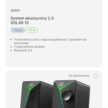
Produkty gospodarstwa domowego
65941
Wieszaki podłogowe na ubrania
System akustyczny 2.0
SOLAR 10
Testuj produkty
Opcje
10 W
Masażery
Przewodowy pilot z regulacją głośności i gniazdem do
słuchawek
Podświetlenie diodami
Bluetooth 5.3
Do porównania