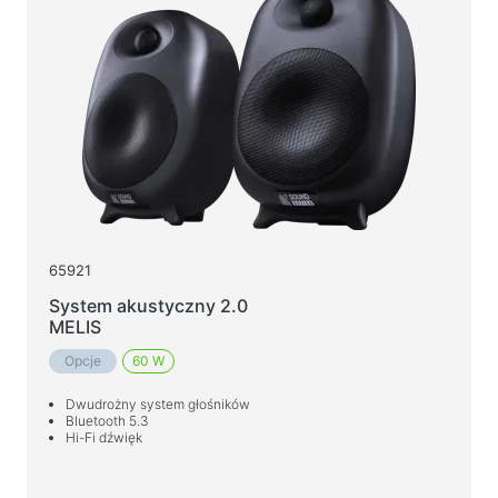
65921
System akustyczny 2.0
MELIS
Opcje
60 W
Dwudrożny system głośników
Bluetooth 5.3
Hi-Fi dźwięk