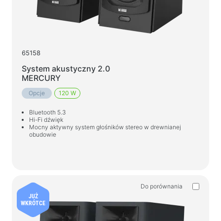
Stoły do gier
Fotele dla graczy
Komponenty komputerowe
65158
Zasilacz
System akustyczny 2.0
Obudowy komputerowe
MERCURY
Opcje
120 W
Ochrona zasilania
Bluetooth 5.3
Przedłużacze zasilające
Hi-Fi dźwięk
Mocny aktywny system głośników stereo w drewnianej
Ochronnik napięcia
obudowie
Listwy zasilające
Listwy zasilające
Rozgałęźniki
Do porównania
Automatyczne regulatory napięcia
JUŻ
WKRÓTCE
Ładowarki i zasilacze