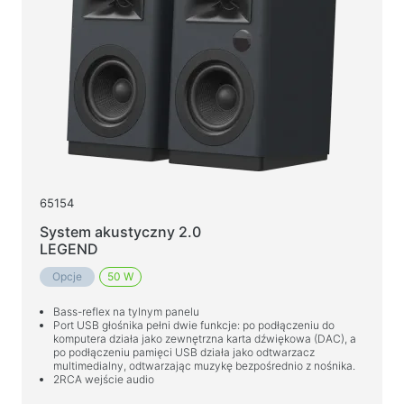
Baterie
Zasilacze samochodowe
Zasilacze sieciowe
Kable i adaptery
Kable USB
Kable sieciowe
Czytniki kart i koncentratory USB
65154
Kable audio/video
System akustyczny 2.0
LEGEND
Adaptery
Opcje
50 W
Akcesoria samochodowe
Bass-reflex na tylnym panelu
Uchwyty
Port USB głośnika pełni dwie funkcje: po podłączeniu do
komputera działa jako zewnętrzna karta dźwiękowa (DAC), a
Ładowarki samochodowe
po podłączeniu pamięci USB działa jako odtwarzacz
multimedialny, odtwarzając muzykę bezpośrednio z nośnika.
Kosmetyki samochodowe
2RCA wejście audio