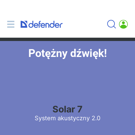
Myszki, podkładki, klawiatury, zestawy
Zestawy (klawiatura + myszki)
Myszki komputerowe
Podkładki pod myszki
Potężny dźwięk!
Klawiatury
Słuchawki i mikrofony
Mikrofony krawatowe
Mikrofony komputerowe
Bezprzewodowe słuchawki z mikrofonem
Słuchawki z mikrofonem dla urządzeń
Solar 7
przenośnych
System akustyczny 2.0
Słuchawki z mikrofonem
Słuchawki