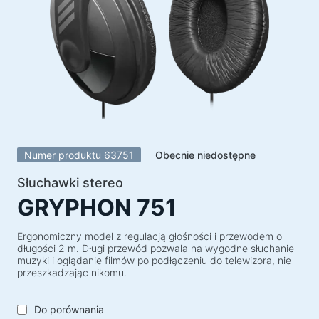
Głośniki
Głośniki 5.1
Soundbary
Głośniki 2.1
Odbiorniki radiowe
Głośniki imprezowe
Głośniki 2.0
Numer produktu 63751
Obecnie niedostępne
Gramofony
Słuchawki stereo
Głośniki 1.0
GRYPHON 751
Urządzenia do gier
Ergonomiczny model z regulacją głośności i przewodem o
długości 2 m. Długi przewód pozwala na wygodne słuchanie
Kierownice do gier
muzyki i oglądanie filmów po podłączeniu do telewizora, nie
Fotele dla graczy
przeszkadzając nikomu.
Zestawy dla graczy
Do porównania
Głośniki do gier