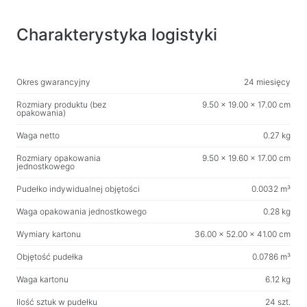
Spraye, pianki, żeli
Nawilżane chusteczki
Charakterystyka logistyki
Dla aktywnych i sportu
Okres gwarancyjny
24 miesięcy
Latarki
Artykuły sportowe
Rozmiary produktu (bez
9.50 x 19.00 x 17.00 cm
opakowania)
Waga netto
0.27 kg
Meble biurowe
Rozmiary opakowania
9.50 x 19.60 x 17.00 cm
Biurka do domu i biura
jednostkowego
Stelaże biurek
Pudełko indywidualnej objętości
0.0032 m³
Stoliki kawowe
Waga opakowania jednostkowego
0.28 kg
Stołki barowe
Wymiary kartonu
36.00 x 52.00 x 41.00 cm
Fotele biurowe
Objętość pudełka
0.0786 m³
Stoły do gier
Waga kartonu
6.12 kg
Fotele gamingowe
Ilość sztuk w pudełku
24 szt.