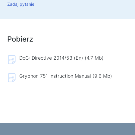
Zadaj pytanie
Podkładki pod mysz
Klawiatury dla graczy
Słuchawki z mikrofonem dla graczy
Gamepady
Pobierz
Myszy dla graczy
Mikrofony dla graczy i streamingu
DoC: Directive 2014/53 (En) (4.7 Mb)
Stoły do gier
Gryphon 751 Instruction Manual (9.6 Mb)
Urządzenia do gier
Gamepady
Kierownice do gier
Meble do gier
Akcesoria i części zamienne do krzeseł
Maty podłogowe dla graczy