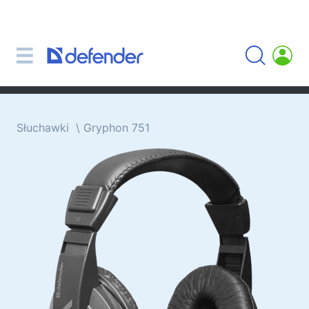
Myszki, podkładki, klawiatury, zestawy
Zestawy (klawiatura + myszki)
Myszki komputerowe
Podkładki pod myszki
Klawiatury
Słuchawki
Gryphon 751
Słuchawki i mikrofony
Mikrofony krawatowe
Mikrofony komputerowe
Bezprzewodowe słuchawki z mikrofonem
Słuchawki z mikrofonem dla urządzeń
przenośnych
Słuchawki z mikrofonem
Słuchawki