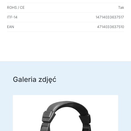
Produkty gospodarstwa domowego
ROHS / CE
Tak
Wieszaki podłogowe na ubrania
ITF-14
14714033637517
EAN
4714033637510
Testuj produkty
Masażery
Galeria zdjęć