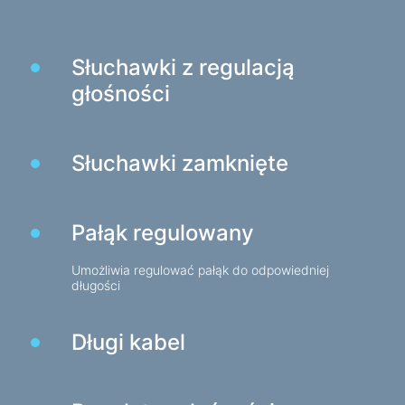
Stoły do gier
Fotele dla graczy
Słuchawki z regulacją
Komponenty komputerowe
głośności
Zasilacz
Obudowy komputerowe
Słuchawki zamknięte
Ochrona zasilania
Przedłużacze zasilające
Pałąk regulowany
Ochronnik napięcia
Listwy zasilające
Umożliwia regulować pałąk do odpowiedniej
długości
Listwy zasilające
Rozgałęźniki
Długi kabel
Automatyczne regulatory napięcia
Ładowarki i zasilacze