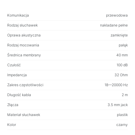
Kamery internetowe
Komunikacja
przewodowa
Kamery internetowe
Rodzaj słuchawek
nakladane pełne
Plecaki, torby, uchwyty i inne akcesoria
Oprawa akustyczna
zamknięte
Torby sportowe
Rodzaj mocowania
pałąk
Stojaki na laptopy
Średnica membrany
40 mm
Torby i plecaki na laptopy
Czułość
100 dB
Plecaki podróżne
Impedancja
32 Ohm
Walizki na kółkach
Zakres częstotliwości
18—20000 Hz
Torby organizacyjne
Długość kabla
2 m
Uchwyty samochodowe
Plecaki do nauki i wypoczynku
Złącza
3.5 mm jack
Materiał słuchawek
plastik
Środki czyszczące
Kolor
czarny
Sprężone powietrze