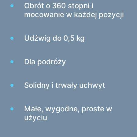
Obrót o 360 stopni i
Baterie
mocowanie w każdej pozycji
Zasilacze samochodowe
Zasilacze sieciowe
Udźwig do 0,5 kg
Kable i adaptery
Kable USB
Kable sieciowe
Dla podróży
Czytniki kart i koncentratory USB
Kable audio/video
Solidny i trwały uchwyt
Adaptery
Akcesoria samochodowe
Małe, wygodne, proste w
Uchwyty
użyciu
Ładowarki samochodowe
Kosmetyki samochodowe