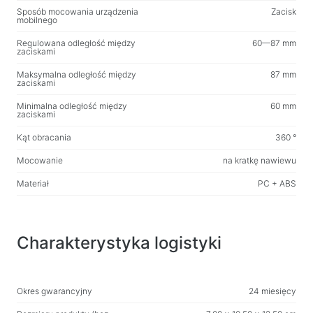
Spraye, pianki, żeli
Sposób mocowania urządzenia
Zacisk
mobilnego
Nawilżane chusteczki
Regulowana odległość między
60—87 mm
zaciskami
Dla aktywnych i sportu
Maksymalna odległość między
87 mm
zaciskami
Latarki
Artykuły sportowe
Minimalna odległość między
60 mm
zaciskami
Kąt obracania
360 °
Meble biurowe
Mocowanie
na kratkę nawiewu
Biurka do domu i biura
Materiał
PC + ABS
Stelaże biurek
Stoliki kawowe
Stołki barowe
Charakterystyka logistyki
Fotele biurowe
Stoły do gier
Fotele gamingowe
Okres gwarancyjny
24 miesięcy