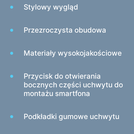
Stoły do gier
Stylowy wygląd
Fotele dla graczy
Komponenty komputerowe
Przezroczysta obudowa
Zasilacz
Obudowy komputerowe
Materiały wysokojakościowe
Ochrona zasilania
Przedłużacze zasilające
Przycisk do otwierania
Ochronnik napięcia
bocznych części uchwytu do
Listwy zasilające
montażu smartfona
Listwy zasilające
Rozgałęźniki
Automatyczne regulatory napięcia
Podkładki gumowe uchwytu
Ładowarki i zasilacze