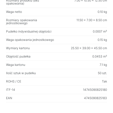
Rozmiary produktu (bez
7.00 x 10.50 x 12.50 cm
opakowania)
Produkty gospodarstwa domowego
Waga netto
0.10 kg
Wieszaki podłogowe na ubrania
Rozmiary opakowania
11.50 x 7.00 x 8.50 cm
jednostkowego
Testuj produkty
Pudełko indywidualnej objętości
0.0007 m³
Masażery
Waga opakowania jednostkowego
0.15 kg
Wymiary kartonu
25.50 x 39.00 x 45.50 cm
Objętość pudełka
0.0453 m³
Waga kartonu
7.1 kg
Ilość sztuk w pudełku
50 szt.
ROHS / CE
Tak
ITF-14
14745090825180
EAN
4745090825183