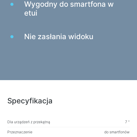
Wygodny do smartfona w
Kamery internetowe
etui
Kamery internetowe
Plecaki, torby, uchwyty i inne akcesoria
Nie zasłania widoku
Torby sportowe
Stojaki na laptopy
Torby i plecaki na laptopy
Plecaki podróżne
Walizki na kółkach
Torby organizacyjne
Uchwyty samochodowe
Specyfikacja
Plecaki do nauki i wypoczynku
Środki czyszczące
Dla urządzeń z przekątną
7 "
Sprężone powietrze
Przeznaczenie
do smartfonów