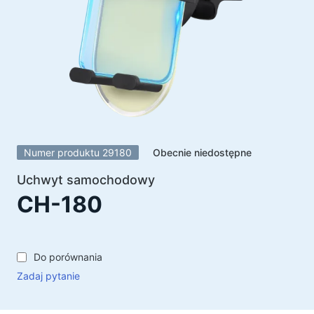
Głośniki
Głośniki 5.1
Soundbary
Głośniki 2.1
Odbiorniki radiowe
Głośniki imprezowe
Głośniki 2.0
Numer produktu 29180
Obecnie niedostępne
Gramofony
Uchwyt samochodowy
Głośniki 1.0
CH-180
Urządzenia do gier
Kierownice do gier
Do porównania
Fotele dla graczy
Zadaj pytanie
Zestawy dla graczy
Głośniki do gier